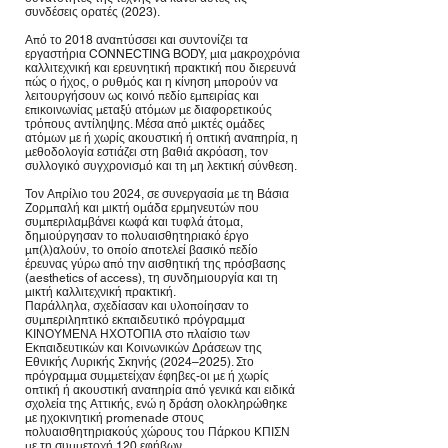
συνδέσεις ορατές (2023).
Από το 2018 αναπτύσσει και συντονίζει τα
εργαστήρια CONNECTING BODY, μια μακροχρόνια
καλλιτεχνική και ερευνητική πρακτική που διερευνά
πώς ο ήχος, ο ρυθμός και η κίνηση μπορούν να
λειτουργήσουν ως κοινό πεδίο εμπειρίας και
επικοινωνίας μεταξύ ατόμων με διαφορετικούς
τρόπους αντίληψης. Μέσα από μικτές ομάδες
ατόμων με ή χωρίς ακουστική ή οπτική αναπηρία, η
μεθοδολογία εστιάζει στη βαθιά ακρόαση, τον
συλλογικό συγχρονισμό και τη μη λεκτική σύνθεση.
Τον Απρίλιο του 2024, σε συνεργασία με τη Βάσια
Ζορμπαλή και μικτή ομάδα ερμηνευτών που
συμπεριλαμβάνει κωφά και τυφλά άτομα,
δημιούργησαν το πολυαισθητηριακό έργο
μπ(λ)αλούν, το οποίο αποτελεί βασικό πεδίο
έρευνας γύρω από την αισθητική της πρόσβασης
(aesthetics of access), τη συνδημιουργία και τη
μικτή καλλιτεχνική πρακτική.
Παράλληλα, σχεδίασαν και υλοποίησαν το
συμπεριληπτικό εκπαιδευτικό πρόγραμμα
ΚΙΝΟΥΜΕΝΑ ΗΧΟΤΟΠΙΑ στο πλαίσιο των
Εκπαιδευτικών και Κοινωνικών Δράσεων της
Εθνικής Λυρικής Σκηνής (2024–2025). Στο
πρόγραμμα συμμετείχαν έφηβες-οι με ή χωρίς
οπτική ή ακουστική αναπηρία από γενικά και ειδικά
σχολεία της Αττικής, ενώ η δράση ολοκληρώθηκε
με ηχοκινητική promenade στους
πολυαισθητηριακούς χώρους του Πάρκου ΚΠΙΣΝ
με τη συμμετοχή 120 εφήβων.