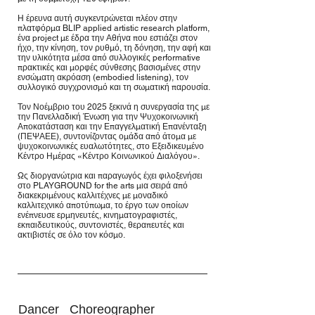
Η έρευνα αυτή συγκεντρώνεται πλέον στην
πλατφόρμα BLIP applied artistic research platform,
ένα project με έδρα την Αθήνα που εστιάζει στον
ήχο, την κίνηση, τον ρυθμό, τη δόνηση, την αφή και
την υλικότητα μέσα από συλλογικές performative
πρακτικές και μορφές σύνθεσης βασισμένες στην
ενσώματη ακρόαση (embodied listening), τον
συλλογικό συγχρονισμό και τη σωματική παρουσία.
Τον Νοέμβριο του 2025 ξεκινά η συνεργασία της με
την Πανελλαδική Ένωση για την Ψυχοκοινωνική
Αποκατάσταση και την Επαγγελματική Επανένταξη
(ΠΕΨΑΕΕ), συντονίζοντας ομάδα από άτομα με
ψυχοκοινωνικές ευαλωτότητες, στο Εξειδικευμένο
Κέντρο Ημέρας «Κέντρο Κοινωνικού Διαλόγου».
Ως διοργανώτρια και παραγωγός έχει φιλοξενήσει
στο PLAYGROUND for the arts μια σειρά από
διακεκριμένους καλλιτέχνες με μοναδικό
καλλιτεχνικό αποτύπωμα, το έργο των οποίων
ενέπνευσε ερμηνευτές, κινηματογραφιστές,
εκπαιδευτικούς, συντονιστές, θεραπευτές και
ακτιβιστές σε όλο τον κόσμο.
Dancer_ Choreographer _