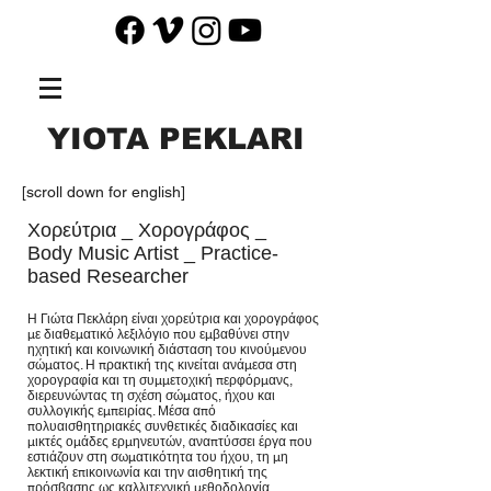
YIOTA PEKLARI
[scroll down for english]
Χορεύτρια _ Χορογράφος _
Body Music Artist _ Practice-
based Researcher
Η Γιώτα Πεκλάρη είναι χορεύτρια και χορογράφος
με διαθεματικό λεξιλόγιο που εμβαθύνει στην
ηχητική και κοινωνική διάσταση του κινούμενου
σώματος. Η πρακτική της κινείται ανάμεσα στη
χορογραφία και τη συμμετοχική περφόρμανς,
διερευνώντας τη σχέση σώματος, ήχου και
συλλογικής εμπειρίας. Μέσα από
πολυαισθητηριακές συνθετικές διαδικασίες και
μικτές ομάδες ερμηνευτών, αναπτύσσει έργα που
εστιάζουν στη σωματικότητα του ήχου, τη μη
λεκτική επικοινωνία και την αισθητική της
πρόσβασης ως καλλιτεχνική μεθοδολογία.