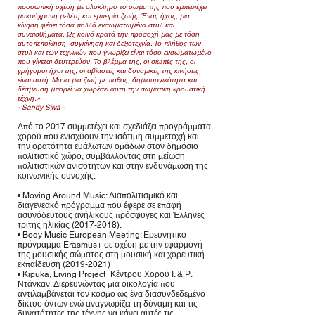
προσωπική σχέση με ολόκληρο το σώμα της που εμπεριέχει
μακρόχρονη μελέτη και εμπειρία ζωής. Ένας ήχος, μια
κίνηση φέρει τόσα πολλά ενσωματωμένα στυλ και
συναισθήματα. Ως κοινό κρατά την προσοχή μας με τόση
αυτοπεποίθηση, συγκίνηση και δεξιοτεχνία. Το πλήθος των
στυλ και των τεχνικών που γνωρίζει είναι τόσο ενσωματωμένο
που γίνεται δευτερεύον. Το βλέμμα της, οι σιωπές της, οι
γρήγοροι ήχοι της, οι αβίαστες και δυναμικές της κινήσεις,
είναι αυτή. Μόνο μια ζωή με πάθος, δημιουργικότητα και
δέσμευση μπορεί να χωρέσει αυτή την σωματική κρουστική
τέχνη.»
- Sandy Silva -
Από το 2017 συμμετέχει και σχεδιάζει προγράμματα
χορού που ενισχύουν την ισότιμη συμμετοχή και
την ορατότητα ευάλωτων ομάδων στον δημόσιο
πολιτιστικό χώρο, συμβάλλοντας στη μείωση
πολιτιστικών ανισοτήτων και στην ενδυνάμωση της
κοινωνικής συνοχής.
• Moving Around Music: Διαπολιτισμικό και
διαγενεακό πρόγραμμα που έφερε σε επαφή
ασυνόδευτους ανήλικους πρόσφυγες και Έλληνες
τρίτης ηλικίας
(2017-2018)
.
• Body Music European Meeting: Ερευνητικό
πρόγραμμα Erasmus+ σε σχέση με την εφαρμογή
της μουσικής σώματος στη μουσική και χορευτική
εκπαίδευση
(2019-2021)
• Kipuka, Living Project_Κέντρου Χορού Ι. & Ρ.
Ντάνκαν: Διερευνώντας μια οικολογία που
αντιλαμβάνεται τον κόσμο ως ένα διασυνδεδεμένο
δίκτυο όντων ενώ αναγνωρίζει τη δύναμη και τις
δυνατότητες της τέχνης να κάνει αυτές τις