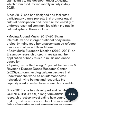
significantly to the development of LANDED,
which premiered internationally in Italy in July
2025.
Since 2017, she has designed and facilitated
participatory dance projects that promote equal
cultural participation and increase the visibility of
underrepresented communities within the public
cultural sphere. These include:
• Moving Around Music (2017–2018), an
intercultural and intergenerational body music
project bringing together unaccompanied refugee
minors and older adults in Athens.
• Body Music European Meeting (2019–2021), an
Erasmus+ research project investigating the
application of body music in music and dance
education.
• Kipuka, part of the Living Project at the Isadora &
Raymond Duncan Dance Research Center
(2023), exploring ecological perspectives that
understand the world as an interconnected
network of living beings and recognize the
capacity of art to make these connections visible.
Since 2018, she has developed and facilitated
CONNECTING BODY, a long-term artistic
research practice investigating how sound,
rhythm, and movement can function as shared
fields of experience and communication among
people with different sensory perceptions.
Working with mixed groups of deaf, blind, and