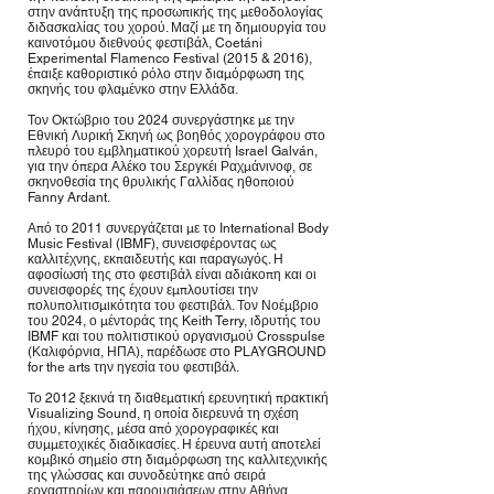
στην ανάπτυξη της προσωπικής της μεθοδολογίας
διδασκαλίας του χορού. Μαζί με τη δημιουργία του
καινοτόμου διεθνούς φεστιβάλ, Coetáni
Experimental Flamenco Festival (2015 & 2016),
έπαιξε καθοριστικό ρόλο στην διαμόρφωση της
σκηνής του φλαμένκο στην Ελλάδα.
Τον Οκτώβριο του 2024 συνεργάστηκε με την
Εθνική Λυρική Σκηνή ως βοηθός χορογράφου στο
πλευρό του εμβληματικού χορευτή Israel Galván,
για την όπερα Αλέκο του Σεργκέι Ραχμάνινοφ, σε
σκηνοθεσία της θρυλικής Γαλλίδας ηθοποιού
Fanny Ardant.
Από το 2011 συνεργάζεται με το International Body
Music Festival (IBMF), συνεισφέροντας ως
καλλιτέχνης, εκπαιδευτής και παραγωγός. Η
αφοσίωσή της στο φεστιβάλ είναι αδιάκοπη και οι
συνεισφορές της έχουν εμπλουτίσει την
πολυπολιτισμικότητα του φεστιβάλ. Τον Νοέμβριο
του 2024, ο μέντοράς της Keith Terry, ιδρυτής του
IBMF και του πολιτιστικού οργανισμού Crosspulse
(Καλιφόρνια, ΗΠΑ), παρέδωσε στο PLAYGROUND
for the arts την ηγεσία του φεστιβάλ.
Το 2012 ξεκινά τη διαθεματική ερευνητική πρακτική
Visualizing Sound, η οποία διερευνά τη σχέση
ήχου, κίνησης, μέσα από χορογραφικές και
συμμετοχικές διαδικασίες. Η έρευνα αυτή αποτελεί
κομβικό σημείο στη διαμόρφωση της καλλιτεχνικής
της γλώσσας και συνοδεύτηκε από σειρά
εργαστηρίων και παρουσιάσεων στην Αθήνα,