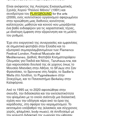
Είναι απόφοιτος της Ανώτερης Επαγγελματικής
Σχολής Χορού “Ραλλού Μάνου” (1991) και
συνιδρύτρια του
PLAYGROUND
for the arts
(2009), ενός πολιτιστικού οργανισμού αφιερωμένου
στην προώθηση μιας διεθνούς κοινότητας
καλλιτεχνών, μαθητών και κοινού που μοιράζονται
ένα βαθύ ενδιαφέρον για τις παραστατικές τέχνες,
με ιδιαίτερη έμφαση στην εξερεύνηση και τη μελέτη
του ρυθμού.
Έχει στο ενεργητικό της συνεργασίες και εμφανίσεις
σε σημαντικά φεστιβάλ στην Ελλάδα και το
εξωτερικό συμπεριλαμβανομένων των: Flamenco
Festival London, Festival Musicale del
Mediterraneo, Διεθνές Φεστιβάλ Κινηματογράφου
Ολυμπίας για Παιδιά και Νέους, Τanzhaus.nrw, και
έχει παρουσιάσει δουλειά της σε χώρους όπως το
Μουσείο Μπενάκη στην Αθήνα, το SFJazz στο Σαν
Φρανσίσκο, το Spinnerei στη Λειψία, το Sadler's
Wells στο Λονδίνο, το Pygméteatern στην
Στοκχόλμη, και το Πανεπιστήμιο Berkeley στην
Καλιφόρνια.
Από το 1995 ως το 2020 αφοσιώθηκε στην
σπουδή, την διδασκαλία και την επιτελεστικότητα
του φλαμένκο με το οποίο ανέπτυξε μια διαλεκτική
σχέση που την οδήγησε πέρα ​​από τα όρια της
παράδοσης, στη σφαίρα του πειραματισμού. Το
εκτεταμένο υπόβαθρό της (κλασικός και σύγχρονος
χορός, φλαμένκο, body music), σε συνδυασμό με
την πολυετή διδακτική της εμπειρία την ώθησαν