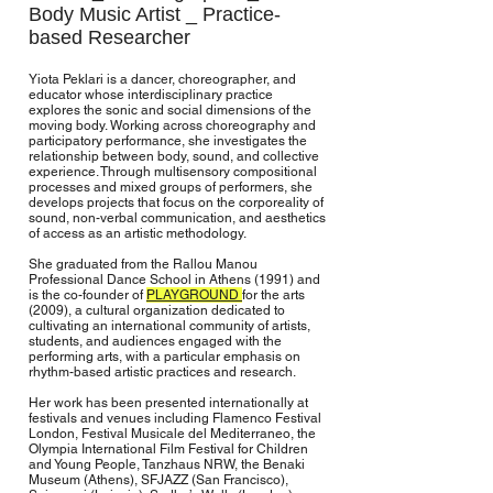
Body Music Artist _
Practice-
based Researcher
Yiota Peklari is a dancer, choreographer, and
educator whose interdisciplinary practice
explores the sonic and social dimensions of the
moving body. Working across choreography and
participatory performance, she investigates the
relationship between body, sound, and collective
experience. Through multisensory compositional
processes and mixed groups of performers, she
develops projects that focus on the corporeality of
sound, non-verbal communication, and aesthetics
of access as an artistic methodology.
She graduated from the Rallou Manou
Professional Dance School in Athens (1991) and
is the co-founder of
PLAYGROUND
for the arts
(2009), a cultural organization dedicated to
cultivating an international community of artists,
students, and audiences engaged with the
performing arts, with a particular emphasis on
rhythm-based artistic practices and research.
Her work has been presented internationally at
festivals and venues including Flamenco Festival
London, Festival Musicale del Mediterraneo, the
Olympia International Film Festival for Children
and Young People, Tanzhaus NRW, the Benaki
Museum (Athens), SFJAZZ (San Francisco),