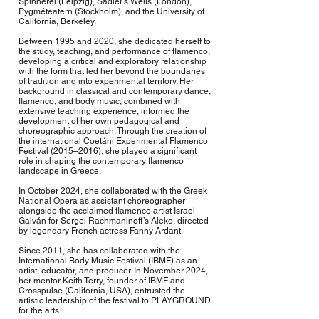
Spinnerei (Leipzig), Sadler’s Wells (London),
Pygméteatern (Stockholm), and the University of
California, Berkeley.
Between 1995 and 2020, she dedicated herself to
the study, teaching, and performance of flamenco,
developing a critical and exploratory relationship
with the form that led her beyond the boundaries
of tradition and into experimental territory. Her
background in classical and contemporary dance,
flamenco, and body music, combined with
extensive teaching experience, informed the
development of her own pedagogical and
choreographic approach. Through the creation of
the international Coetáni Experimental Flamenco
Festival (2015–2016), she played a significant
role in shaping the contemporary flamenco
landscape in Greece.
In October 2024, she collaborated with the Greek
National Opera as assistant choreographer
alongside the acclaimed flamenco artist Israel
Galván for Sergei Rachmaninoff’s Aleko, directed
by legendary French actress Fanny Ardant.
Since 2011, she has collaborated with the
International Body Music Festival (IBMF) as an
artist, educator, and producer. In November 2024,
her mentor Keith Terry, founder of IBMF and
Crosspulse (California, USA), entrusted the
artistic leadership of the festival to PLAYGROUND
for the arts.